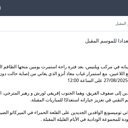
ا
فريق الوداد الرياضي مساء الثلاثاء 27 غشت 2025 تدريباته في مركب ويلنيس، بعد فترة راحة استمرت يومين منحها الطاقم
 اللاعبين، مع استمرار غياب معاذ أنزو الذي يعاني من إصابة حالت دون
يدين إلى صفوف الفريق، وهما الجنوب إفريقي لورش و زهير المترجي، ال
قني في تعزيز خياراته استعدادًا للمباريات المقبلة.
 توميسونغ الوافدين الجديدين على القلعة الحمراء في الميركاتو الصي
 للمجموعة الودادية في الأيام القليلة المقبلة .