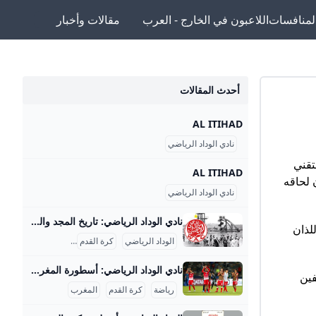
لمنافسات
اللاعبون في الخارج - العرب
مقالات وأخبار
أحدث المقالات
AL ITIHAD
نادي الوداد الرياضي
 التقني
AL ITIHAD
 لحاقه
نادي الوداد الرياضي
نادي الوداد الرياضي: تاريخ المجد والبطولات نادي الوداد الرياضي، أو كما يُعرف بالوداد البيضاوي، هو واحد من أعرق وأشهر الأندية الرياضية في المغرب وأفريقيا، تأسس في 8 مايو 1937 بالدار البيضاء على يد سبعة مؤسسين من بينهم محمد بنجلون التويمي والأب جيكو. بدأ النادي نشاطه بفريق لكرة الماء ثم سرعان ما توسعت فروعه التي شملت كرة السلة في 1938، وبعدها تأسس فريق كرة القدم في 1939 الذي أصبح الفرع الأكثر شهرة وتأثيرًا. منذ البداية، لم يكن الوداد مجرد نادٍ رياضي بل كان رمزًا للمقاومة الوطنية ضد الاحتلال الفرنسي؛ إذ جمع المغاربة في مواجهة الاستعمار عبر الرياضة، خصوصًا كرة القدم، التي كانت تعبيرًا عن الوحدة الوطنية ومجالًا للاحتجاج السلمي.
لذان
الوداد الرياضي
كرة القدم
الرياضة المغربية
نادي الوداد الرياضي: أسطورة المغرب الكروية نادي الوداد الرياضي هو أحد أعظم وأشهر الأندية في المغرب وإفريقيا، ويحمل تاريخاً حافلاً بالإنجازات التي جعلته رمزاً رياضياً ووطنياً كبيراً. تأسس في 8 مايو 1937 بمدينة الدار البيضاء على يد مجموعة من الشباب المغاربة بينهم محمد بنجلون التويمي الذي اختار اسم النادي وشعاره وألوانه لتعبر عن التآخي والتضامن الوطني، حيث اختير شعار على شكل قلب محاط بالألوان الوطنية الأحمر والأخضر وزيه الأحمر والأبيض رمزاً للدم والحليب. بدأ النادي في كرة الماء سنة 1937 ثم توسع ليشمل كرة السلة عام 1938 وكرة القدم عام 1939، وكان الأب جيكو (محمد بن الحسن العفاني) هو المؤسس والمدرب لفريق كرة القدم، فيما توالت إنشاء فروع رياضية أخرى.
فين
رياضة
كرة القدم
المغرب