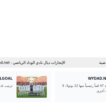
اضية
الإنجازات ديال نادي الوداد الرياضي - Wydad.net
FILGOAL ترتيب نادي الوداد الرياضي
تأسس نادي الوداد الرياضي عام 1937، وحصد 47 لقباً رئيسياً منها 22 بوتولا، 9
ترتيب ناد