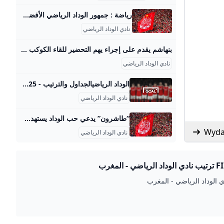
رياضة : جمهور الوداد الرياضي الأفضل عالميا لسنة 2022 اختارت قناة إلترا وورلد العالمية جمهور نادي الوداد الرياضي البيضاوي لكرة القدم الأفضل في العالم لسنة 2022، بينما حل جمهور نادي أولمبيك آسفي في المركز الثالث. الصحراء المغربية عز الدين مخلوفي الثلاثاء 27 دجنبر 2022 - 11:47 الأربعاء 10 شتنبر 2025 - 15:44 الأربعاء 10 شتنبر 2025 - 12:52 الإثنين 08 شتنبر 2025 - 16:16 الإثنين 08 شتنبر 2025 - 10:06 الإثنين 08 شتنبر 2025 - 09:58 الأحد 07 شتنبر 2025 - 11:21 السبت 16 غشت 2025 - 17:04 الأحد 17 غشت 2025 - 23:03 الأحد 17 غشت 2025 - 23:07 الأحد 17 غشت 2025 - 23:16 الإثنين 18 غشت 2025 - 10:19 الأربعاء 10 شتنبر 2025 - 19:04 الأربعاء 10 شتنبر 2025 - 18:18 الأربعاء 10 شتنبر 2025 - 17:24 الأربعاء 10 شتنبر 2025 - 15:44 الأربعاء 10 شتنبر 2025 - 15:25
نادي الوداد الرياضي
بنهاشم يقدم على إجراء يهم التحضير للقاء الكوكب المراكشي – البطولة 360 أقدم مدرب نادي الوداد الرياضي، على إجراء يهم التحضير للقاء الكوكب المراكشي، بعد غد الجمعة، برسم الجولة الأولى من البطولة الوطنية. ووفق ما أورده مصدر لموقع “سيت أنفو”، فإن مدرب الوداد، محمد أمين بنهاشم، قرر الاعتماد على المباراة الأخيرة للكوكب المراكشي، أمام النجم الساحلي التونسي، في حصة
نادي الوداد الرياضي
الوداد الرياضيالجداول والترتيب - 2025 العربية Goal.com أ حدث ترتيب ل الوداد الرياضي والترتيب الحالي لالدوري المغربي الممتاز, كأس العالم للأندية, وديات الأندية
نادي الوداد الرياضي
“طاشرون” يدعي حب الوداد يستهدف الفريق ‘أثار “طاشرون” كان إلى وقت ليس ببعيد، مقرب من مكتب الوداد الرياضي، ضجة كبيرة داخل الفريق البيضاوي، بعدما راجت أخبار عن دعمه للكوكب المراكشي، أخيرا. وعلم الموقع من مصادر مطلعة، أن المعني بالأمر حضر مباراة الكوكب ونجم الساحل الودية، التي لعبت بمراكش، واقترح تخصيص منحة للاعبي الكوكب، من أجل هزم الوداد في افتتاح البطولة الوطنية،’ ‘أثار “طاشرون” كان إلى وقت ليس ببعيد، مقرب من مكتب الوداد الرياضي، ضجة كبيرة داخل الفريق البيضاوي، بعدما راجت أخبار عن دعمه للكوكب المراكشي، أخيرا.
نادي الوداد الرياضي
 - المغرب
ي الوداد الرياضي - المغرب