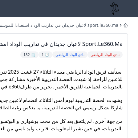
sport.le360.ma لاعبان جديدان في تداريب الوداد استعدادا للموسم المقبل
Home
Sport.le360.ma لاعبان جديدان في تداريب الوداد استعدادا للموسم المقبل
نادي الوداد الرياضي
نادي الوداد الرياضي
🕒 1
🗒️ 182
استأنف 
للاعبين للراحة، إذ شهدت الحصة التدريبية الأخيرة مشاركة جميع
بالتدريبات الجماعية للفريق الأحمر . تحرير من طرفle360في 27/08/2025 على الساعة 12:00
وشهدت الحصة التدريبية ليوم أمس الثلاثاء، انضمام لاعبين جد
شاركا بشكل رسمي في الحصة التدريبية، ما يعكس رغبة الطاقم الت
من جهة أخرى، لم يلتحق بعد كل من محمد بوشواري و البوتسواني
بالتدريبات، في حين تشير المعلومات اقتراب وليد ناسي من العودة