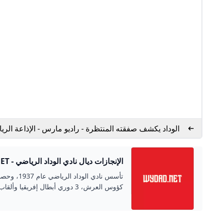
الوداد يكشف صفقته المنتظرة - راديو مارس - الإذاعة الري
رقم واحد في المغرب
الإنجازات ديال نادي الوداد الرياضي - WYDAD.NET
كؤوس العرش، 3 دوري أبطال إفريقيا وألقاب أخرى.