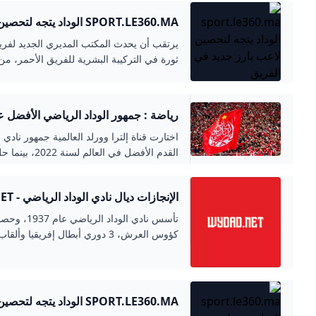
SPORT.LE360.MA الوداد يتجه لتحصين لاعب بارز جديد في الفريق
يرتقب أن يحدث المكتب المديري الجديد لفريق
ثورة في التركيبة البشرية للفريق الأحمر، 
كبيرة من اللاعبين خلال مرحلة انتقالات اللاعبي
رياضة : جمهور الوداد الرياضي الأفضل عالمي
اختارت قناة إلترا وورلد العالم
القدم الأفضل في
المركز الثالث.
الإنجازات ديال نادي الوداد الرياضي - WYDAD.NET
كؤوس العرش، 3 دوري أبطال إفريقيا وألقاب أخرى.
SPORT.LE360.MA الوداد يتجه لتحصين لاعب بارز جديد في الفريق