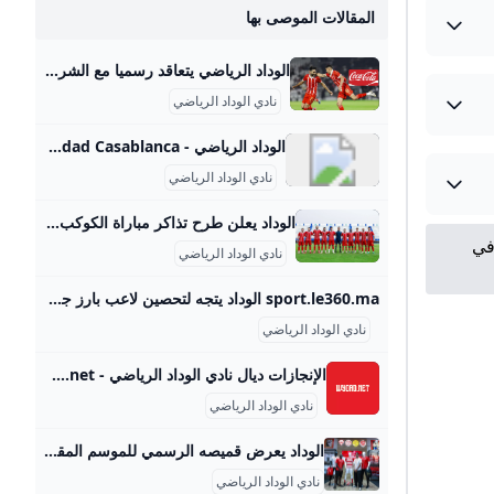
المقالات الموصى بها
الوداد الرياضي يتعاقد رسميا مع الشركة الأمريكية كوكاكولا ‘تعاقد نادي الوداد الرياضي مع الشركة الأمريكية الرائدة في المشروبات الغازية “كوكاكولا” لتلتحق بقائمة رعاة الفريق الأحمر، بموجب عقد يمتد لثلاث سنوات.’ بواسطةزكرياء نايت همو7 سبتمبر، 2025
نادي الوداد الرياضي
الوداد الرياضي - Wydad Casablanca - أخبار، صور، أهداف و مباريات نادي الوداد الرياضي - Elbotola - البطولة الوداد الرياضي Wydad Casablanca أخبار، صور، أهداف و مباريات نادي الوداد الرياضي نتائج المباريات ترتيب و إحصائيات اللاعبين
نادي الوداد الرياضي
الوداد يعلن طرح تذاكر مباراة الكوكب المراكشي أعلن فريق نادي الوداد الرياضي لكرة القدم عن طرح انطلاق عملية بيع تذاكر المباراة الأولى من الموسم في البطولة الاحترافية، والتي ستجمعه بفريق الكوكب المراكشي بواسطةعبد القادر اليدماني10 سبتمبر، 2025
ان في
نادي الوداد الرياضي
sport.le360.ma الوداد يتجه لتحصين لاعب بارز جديد في الفريق يرتقب أن يحدث المكتب المديري الجديد لفريق الوداد الرياضي لكرة القدم، ثورة في التركيبة البشرية للفريق الأحمر، من خلال تخليه عن خدمات مجموعة كبيرة من اللاعبين خلال مرحلة انتقالات اللاعبين المقبلة. في 07/07/2024 على الساعة 21:00 وكشف مصدر مطلع، أن إدارة النادي الأحمر تتجه لتحصين عقد أمين أبو الفتح، مدافع فريق الوداد في الفترة المقبلة. وأوضح المصدر نفسه، أن أبو الفتح قرر الحفاظ على خدمات المدافع الودادي خلال الموسم الكروي المقبل.
نادي الوداد الرياضي
الإنجازات ديال نادي الوداد الرياضي - Wydad.net تأسس نادي الوداد الرياضي عام 1937، وحصد 47 لقباً رئيسياً منها 22 بوتولا، 9 كؤوس العرش، 3 دوري أبطال إفريقيا وألقاب أخرى.
نادي الوداد الرياضي
الوداد يعرض قميصه الرسمي للموسم المقبل بالمتجر الجديد - كلامكم ‎بواسطة كلامكم - 10 سبتمبر، 2025 - ‎فيرياضة 163 0
نادي الوداد الرياضي