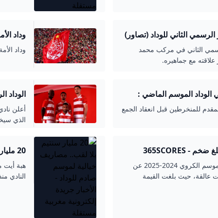
لرسمي الثاني للوداد (تصاور)
وداد الأم
I3LAM TV - إعلام
لرسمي الثاني في مركب محمد
وداد الأمة
 علاقته مع جماهيره.
 الوداد الموسم الماضي :
الوداد ا
لمقدم للمنخرطين قبل انعقاد الجمع
أعلن نادي
الذي سيخو
 - 365SCORES
20 ملي
جريدة إل
كشف التقرير المالي لنادي الوداد الرياضي للموسم الكروي 2024-2025 عن
ت عالقة، حيث بلغت القيمة
النادي منذ 16 ساعةمنذ 14 ساعةمنذ 14 ساعةمنذ 15 ساعةمنذ 