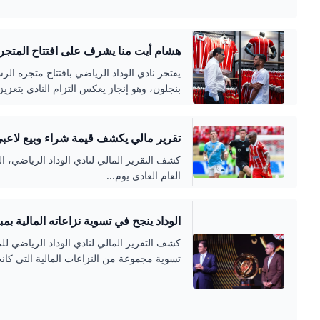
هشام أيت منا يشرف على افتتاح المتجر ا
- LE12.MA
يفتخر نادي الوداد الرياضي بافتتاح متجره ا
بنجلون، وهو إنجاز يعكس التزام النادي بتعزيز
تقرير مالي يكشف قيمة شراء وبيع لاعبي
LEMATINSPORTS
كشف التقرير المالي لنادي الوداد الرياضي، ا
العام العادي يوم...
الوداد ينجح في تسوية نزاعاته المالية بمبلغ ضخم
تسوية مجموعة من النزاعات المالية التي كان
الإجمالية للمبالغ المؤداة