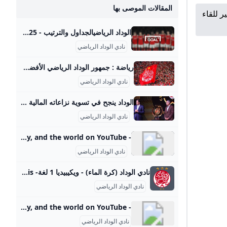
المقالات الموصى بها
ر للقاء
الوداد الرياضيالجداول والترتيب - 2025 العربية Goal.com أ حدث ترتيب ل الوداد الرياضي والترتيب الحالي لالدوري المغربي الممتاز, كأس العالم للأندية, وديات الأندية
نادي الوداد الرياضي
رياضة : جمهور الوداد الرياضي الأفضل عالميا لسنة 2022 اختارت قناة إلترا وورلد العالمية جمهور نادي الوداد الرياضي البيضاوي لكرة القدم الأفضل في العالم لسنة 2022، بينما حل جمهور نادي أولمبيك آسفي في المركز الثالث. الصحراء المغربية عز الدين مخلوفي الثلاثاء 27 دجنبر 2022 - 11:47 الأربعاء 10 شتنبر 2025 - 15:44 الأربعاء 10 شتنبر 2025 - 12:52 الإثنين 08 شتنبر 2025 - 16:16 الإثنين 08 شتنبر 2025 - 10:06 الإثنين 08 شتنبر 2025 - 09:58 الأحد 07 شتنبر 2025 - 11:21 السبت 16 غشت 2025 - 17:04 الأحد 17 غشت 2025 - 23:03 الأحد 17 غشت 2025 - 23:07 الأحد 17 غشت 2025 - 23:16 الإثنين 18 غشت 2025 - 10:19 الأربعاء 10 شتنبر 2025 - 19:04 الأربعاء 10 شتنبر 2025 - 18:18 الأربعاء 10 شتنبر 2025 - 17:24 الأربعاء 10 شتنبر 2025 - 15:44 الأربعاء 10 شتنبر 2025 - 15:25
نادي الوداد الرياضي
الوداد ينجح في تسوية نزاعاته المالية بمبلغ ضخم - 365Scores كشف التقرير المالي لنادي الوداد الرياضي للموسم الكروي 2024-2025 عن تسوية مجموعة من النزاعات المالية التي كانت عالقة، حيث بلغت القيمة الإجمالية للمبالغ المؤداة أحمد تاضومانت07/09/2025 - 06:31 م وعلى صعيد النزاعات مع الأندية، همت التسويات نادي ستاد بريستوا الفرنسي الذي حصل على 367 مليون سنتيم، طرابزون سبور التركي (118 مليون سنتيم)، حسنية أكادير (113 مليون سنتيم)، إضافة إلى رويال أنتويرب البلجيكي (15 مليون سنتيم). كما تضمن التقرير المالي مبالغ مؤداة للاعبين آخرين مثل كركاش سفيان (278 مليون سنتيم)، كارتيي ديمبيلي (17 مليون سنتيم) وأدي أوجنس (25 مليون سنتيم)، إلى جانب مصاريف مرتبطة بالتحكيم وتكاليف إضافية بلغت حوالي 69 مليون سنتيم.
نادي الوداد الرياضي
- YouTube Enjoy the videos and music you love, upload original content, and share it all with friends, family, and the world on YouTube.
نادي الوداد الرياضي
نادي الوداد (كرة الماء) - ويكيبيديا 1 لغة- Français عدل الوصلاتعدلعدلعدل
نادي الوداد الرياضي
- YouTube Enjoy the videos and music you love, upload original content, and share it all with friends, family, and the world on YouTube.
نادي الوداد الرياضي