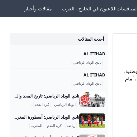
لمنافسات
اللاعبون في الخارج - العرب
مقالات وأخبار
أحدث المقالات
AL ITIHAD
نادي الوداد الرياضي
وطنية.
AL ITIHAD
 أمام
نادي الوداد الرياضي
نادي الوداد الرياضي: تاريخ المجد والبطولات نادي الوداد الرياضي، أو كما يُعرف بالوداد البيضاوي، هو واحد من أعرق وأشهر الأندية الرياضية في المغرب وأفريقيا، تأسس في 8 مايو 1937 بالدار البيضاء على يد سبعة مؤسسين من بينهم محمد بنجلون التويمي والأب جيكو. بدأ النادي نشاطه بفريق لكرة الماء ثم سرعان ما توسعت فروعه التي شملت كرة السلة في 1938، وبعدها تأسس فريق كرة القدم في 1939 الذي أصبح الفرع الأكثر شهرة وتأثيرًا. منذ البداية، لم يكن الوداد مجرد نادٍ رياضي بل كان رمزًا للمقاومة الوطنية ضد الاحتلال الفرنسي؛ إذ جمع المغاربة في مواجهة الاستعمار عبر الرياضة، خصوصًا كرة القدم، التي كانت تعبيرًا عن الوحدة الوطنية ومجالًا للاحتجاج السلمي.
الوداد الرياضي
كرة القدم
الرياضة المغربية
نادي الوداد الرياضي: أسطورة المغرب الكروية نادي الوداد الرياضي هو أحد أعظم وأشهر الأندية في المغرب وإفريقيا، ويحمل تاريخاً حافلاً بالإنجازات التي جعلته رمزاً رياضياً ووطنياً كبيراً. تأسس في 8 مايو 1937 بمدينة الدار البيضاء على يد مجموعة من الشباب المغاربة بينهم محمد بنجلون التويمي الذي اختار اسم النادي وشعاره وألوانه لتعبر عن التآخي والتضامن الوطني، حيث اختير شعار على شكل قلب محاط بالألوان الوطنية الأحمر والأخضر وزيه الأحمر والأبيض رمزاً للدم والحليب. بدأ النادي في كرة الماء سنة 1937 ثم توسع ليشمل كرة السلة عام 1938 وكرة القدم عام 1939، وكان الأب جيكو (محمد بن الحسن العفاني) هو المؤسس والمدرب لفريق كرة القدم، فيما توالت إنشاء فروع رياضية أخرى.
رياضة
كرة القدم
المغرب