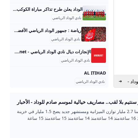
الوداد يعلن طرح تذاكر مباراة الكوكب المراكشي أعلن فريق نادي الوداد الرياضي لكرة القدم عن طرح انطلاق عملية بيع تذاكر المباراة الأولى من الموسم في البطولة الاحترافية، والتي ستجمعه بفريق الكوكب المراكشي بواسطةعبد القادر اليدماني10 سبتمبر، 2025
نادي الوداد الرياضي
رياضة : جمهور الوداد الرياضي الأفضل عالميا لسنة 2022 اختارت قناة إلترا وورلد العالمية جمهور نادي الوداد الرياضي البيضاوي لكرة القدم الأفضل في العالم لسنة 2022، بينما حل جمهور نادي أولمبيك آسفي في المركز الثالث. الصحراء المغربية عز الدين مخلوفي الثلاثاء 27 دجنبر 2022 - 11:47 الأربعاء 10 شتنبر 2025 - 15:44 الأربعاء 10 شتنبر 2025 - 12:52 الإثنين 08 شتنبر 2025 - 16:16 الإثنين 08 شتنبر 2025 - 10:06 الإثنين 08 شتنبر 2025 - 09:58 الأحد 07 شتنبر 2025 - 11:21 السبت 16 غشت 2025 - 17:04 الأحد 17 غشت 2025 - 23:03 الأحد 17 غشت 2025 - 23:07 الأحد 17 غشت 2025 - 23:16 الإثنين 18 غشت 2025 - 10:19 الأربعاء 10 شتنبر 2025 - 19:04 الأربعاء 10 شتنبر 2025 - 18:18 الأربعاء 10 شتنبر 2025 - 17:24 الأربعاء 10 شتنبر 2025 - 15:44 الأربعاء 10 شتنبر 2025 - 15:25
نادي الوداد الرياضي
الإنجازات ديال نادي الوداد الرياضي - Wydad.net تأسس نادي الوداد الرياضي عام 1937، وحصد 47 لقباً رئيسياً منها 22 بوتولا، 9 كؤوس العرش، 3 دوري أبطال إفريقيا وألقاب أخرى.
نادي الوداد الرياضي
AL ITIHAD
داد -
نادي الوداد الرياضي
ار سنتيم بلا لقب.. مصاريف خيالية لموسم صادم للوداد - الأخبار
كترونية مغربية مستقلة
هبة أيت منا 2.7 مليار توازن الميزانية ومستشهر جديد يضخ 1.5 مليار في خزينة
15 ساعة