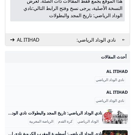
هذا الموقع يجمع فقط المقالات ذات الصلة. لعرض
النسخة الأصلية، يرجى نسخ وفتح الرابط التالي:
نادي
الوداد الرياضي: تاريخ المجد والبطولات
نادي الوداد الرياضي:
AL ITIHAD
أسطورة المغرب
الكروية
أحدث المقالات
AL ITIHAD
نادي الوداد الرياضي
AL ITIHAD
نادي الوداد الرياضي
نادي الوداد الرياضي: تاريخ المجد والبطولات نادي الوداد الرياضي، أو كما يُعرف بالوداد البيضاوي، هو واحد من أعرق وأشهر الأندية الرياضية في المغرب وأفريقيا، تأسس في 8 مايو 1937 بالدار البيضاء على يد سبعة مؤسسين من بينهم محمد بنجلون التويمي والأب جيكو. بدأ النادي نشاطه بفريق لكرة الماء ثم سرعان ما توسعت فروعه التي شملت كرة السلة في 1938، وبعدها تأسس فريق كرة القدم في 1939 الذي أصبح الفرع الأكثر شهرة وتأثيرًا. منذ البداية، لم يكن الوداد مجرد نادٍ رياضي بل كان رمزًا للمقاومة الوطنية ضد الاحتلال الفرنسي؛ إذ جمع المغاربة في مواجهة الاستعمار عبر الرياضة، خصوصًا كرة القدم، التي كانت تعبيرًا عن الوحدة الوطنية ومجالًا للاحتجاج السلمي.
الوداد الرياضي
كرة القدم
الرياضة المغربية
نادي الوداد الرياضي: أسطورة المغرب الكروية نادي الوداد الرياضي هو أحد أعظم وأشهر الأندية في المغرب وإفريقيا، ويحمل تاريخاً حافلاً بالإنجازات التي جعلته رمزاً رياضياً ووطنياً كبيراً. تأسس في 8 مايو 1937 بمدينة الدار البيضاء على يد مجموعة من الشباب المغاربة بينهم محمد بنجلون التويمي الذي اختار اسم النادي وشعاره وألوانه لتعبر عن التآخي والتضامن الوطني، حيث اختير شعار على شكل قلب محاط بالألوان الوطنية الأحمر والأخضر وزيه الأحمر والأبيض رمزاً للدم والحليب. بدأ النادي في كرة الماء سنة 1937 ثم توسع ليشمل كرة السلة عام 1938 وكرة القدم عام 1939، وكان الأب جيكو (محمد بن الحسن العفاني) هو المؤسس والمدرب لفريق كرة القدم، فيما توالت إنشاء فروع رياضية أخرى.