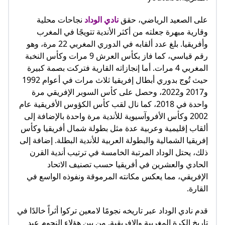
على الصعيد الرياضي، حقق
نادي الوداد
نجاحات محلية
وقارية مبهرة جعلته من أكثر الأندية تتويجًا في المغرب
وأفريقيا. بلغ عدد ألقابه في الدوري المغربي 22 مرة، وهو
رقم قياسي، كما فاز بكأس العرش 9 مرات وكأس النخبة
المغربي 4 مرات. أما إنجازاته القارية فتركت بصمة كبيرة
حيث تُوج بدوري أبطال إفريقيا ثلاث مرات في أعوام 1992
و2017 و2022، وحصل على كأس السوبر الإفريقي مرة
واحدة في 2018، كما نال لقب كأس الكؤوس الأفريقية عام
2002 وكأس الأفروآسيوية للأندية مرة واحدة بالإضافة إلى
ألقاب إقليمية وعربية عدة مثل بطولة شمال أفريقيا وكأس
إفريقيا الشمالية والبطولة العربية للأندية البطلة. إضافة إلى
ذلك، يحتل الوداد المرتبة الخامسة في ترتيب أندية القرن
الحادي والعشرين في أفريقيا حسب تصنيف الاتحاد
الإفريقي، مما يعكس مكانته المرموقة ونفوذه الواسع في
القارة.
قدم نادي الوداد عبر تاريخه نجومًا لامعين تركوا أثراً خالدًا في
تاريخ الكرة المغربية والإفريقية. من بين هؤلاء النجوم عبد