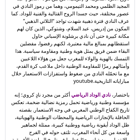
المجيد الظلمي ومحمد التيمومي، وهما من رموز النادي في
عصور مختلفة، حيث جسدا الروح القتالية والفنية للوداد. كما
عرف النادي فترة ذهبية شهدت تواجد “الثلاثي الذهبي”
المكون من إدريس، عبد السلام، وشتوكي، الذين كان لهم
مكانة كبيرة حتى أن نادي برشلونة الإسباني حاول
استقطابهم بمبالغ مالية معتبرة، لكنهم رفضوا، مفضلين
البقاء ضمن فريق يمثل هوية وطنية ومقاومة سياسية. هذا
التمسك بالهوية والولاء للمغرب جعل من هؤلاء اللاعبين
وأمثالهم رمزًا للمقاومة الوطنية داخل ملاعب كرة القدم،
مع ما تحمّله النادي من ضغوط واستفزازات الاستعمار خلال
مباراياته التاريخية.youtube
باختصار،
نادي الوداد الرياضي
أكثر من مجرد نادٍ كروي؛ إنه
مؤسسة وطنية ورياضية تحمل رمزية نضالية ضخمة، تعكس
تاريخ الكفاح الوطني المغربي في وجه الاستعمار. بقصته
الحافلة بالإنجازات الرياضية والمحطات الوطنية والهوياتية،
ظل الوداد أيقونة رياضية ووطنية كبيرة، ممثلة لجماهير
واسعة من كل أنحاء المغرب، تلتف حوله في الفرح
والانتصار، مهدية له مجدًا عظيما في تاريخ الرياضة الأفريقية