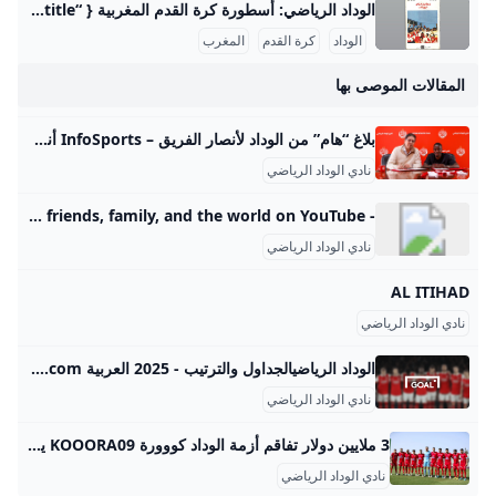
الوداد الرياضي: أسطورة كرة القدم المغربية { “title”: “نادي الوداد الرياضي: تاريخ عريق وإنجازات قارية”, “slug”: “nadi-al-wydad-ar-riyadi-tarikh-wa-injazat”, “subtitle”: “رحلة نادي الوداد الرياضي من التأسيس إلى القمة القارية”, “description”: “اكتشف تاريخ نادي الوداد الرياضي العريق، إنجازاته الكبيرة داخل المغرب وخارجه، وأبرز محطاته مثل الفوز بدوري أبطال إفريقيا 3 مرات، وأبرز لاعبيه الأسطوريين.”, “keywords”: “نادي الوداد الرياضي”, “إنجازات الوداد”, “تاريخ الوداد”, “tags”: “كرة القدم”, “الوداد الرياضي”, “البطولات الأفريقية” }نادي الوداد الرياضي، المعروف اختصاراً بالوداد، هو أحد أعرق وأبرز الأندية الرياضية في المغرب وإفريقيا، تأسس في 8 مايو 1937 بمدينة الدار البيضاء على يد مجموعة من الرواد بقيادة محمد بنجلون التومي.
الوداد
كرة القدم
المغرب
المقالات الموصى بها
بلاغ “هام” من الوداد لأنصار الفريق – InfoSports أنفو سبورتشتنبر 6, 2025-البطولة الإحترافية 1أنفو سبورت شتنبر 8, 2025 أنفو سبورت شتنبر 8, 2025 أنفو سبورت شتنبر 8, 2025 أنفو سبورت شتنبر 8, 2025 أنفو سبورت شتنبر 7, 2025 أنفو سبورت شتنبر 7, 2025 أنفو سبورت شتنبر 7, 2025 أنفو سبورت شتنبر 7, 2025 أنفو سبورت شتنبر 7, 2025 أنفو سبورت شتنبر 7, 2025
نادي الوداد الرياضي
- YouTube Enjoy the videos and music you love, upload original content, and share it all with friends, family, and the world on YouTube.
نادي الوداد الرياضي
AL ITIHAD
نادي الوداد الرياضي
الوداد الرياضيالجداول والترتيب - 2025 العربية Goal.com أ حدث ترتيب ل الوداد الرياضي والترتيب الحالي لالدوري المغربي الممتاز, كأس العالم للأندية, وديات الأندية
نادي الوداد الرياضي
3 ملايين دولار تفاقم أزمة الوداد كووورة KOOORA09 يوليو 202402:09
نادي الوداد الرياضي