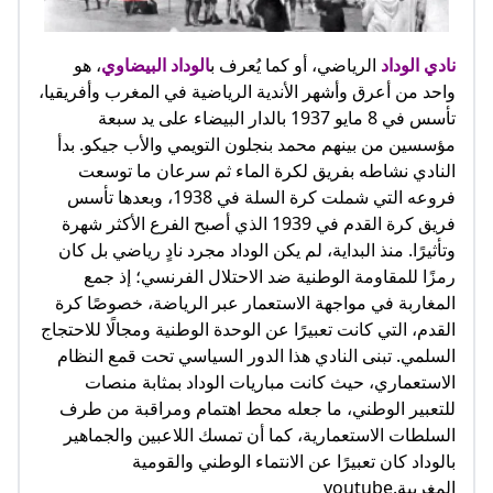
نادي الوداد
الرياضي، أو كما يُعرف ب
الوداد البيضاوي
، هو
واحد من أعرق وأشهر الأندية الرياضية في المغرب وأفريقيا،
تأسس في 8 مايو 1937 بالدار البيضاء على يد سبعة
مؤسسين من بينهم محمد بنجلون التويمي والأب جيكو. بدأ
النادي نشاطه بفريق لكرة الماء ثم سرعان ما توسعت
فروعه التي شملت كرة السلة في 1938، وبعدها تأسس
فريق كرة القدم في 1939 الذي أصبح الفرع الأكثر شهرة
وتأثيرًا. منذ البداية، لم يكن الوداد مجرد نادٍ رياضي بل كان
رمزًا للمقاومة الوطنية ضد الاحتلال الفرنسي؛ إذ جمع
المغاربة في مواجهة الاستعمار عبر الرياضة، خصوصًا كرة
القدم، التي كانت تعبيرًا عن الوحدة الوطنية ومجالًا للاحتجاج
السلمي. تبنى النادي هذا الدور السياسي تحت قمع النظام
الاستعماري، حيث كانت مباريات الوداد بمثابة منصات
للتعبير الوطني، ما جعله محط اهتمام ومراقبة من طرف
السلطات الاستعمارية، كما أن تمسك اللاعبين والجماهير
بالوداد كان تعبيرًا عن الانتماء الوطني والقومية
المغربية.youtube