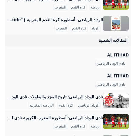
رياضة
كرة القدم
المغرب
الوداد الرياضي: أسطورة كرة القدم المغربية { “title”: “نادي الوداد الرياضي: تاريخ عريق وإنجازات قارية”, “slug”: “nadi-al-wydad-ar-riyadi-tarikh-wa-injazat”, “subtitle”: “رحلة نادي الوداد الرياضي من التأسيس إلى القمة القارية”, “description”: “اكتشف تاريخ نادي الوداد الرياضي العريق، إنجازاته الكبيرة داخل المغرب وخارجه، وأبرز محطاته مثل الفوز بدوري أبطال إفريقيا 3 مرات، وأبرز لاعبيه الأسطوريين.”, “keywords”: “نادي الوداد الرياضي”, “إنجازات الوداد”, “تاريخ الوداد”, “tags”: “كرة القدم”, “الوداد الرياضي”, “البطولات الأفريقية” }نادي الوداد الرياضي، المعروف اختصاراً بالوداد، هو أحد أعرق وأبرز الأندية الرياضية في المغرب وإفريقيا، تأسس في 8 مايو 1937 بمدينة الدار البيضاء على يد مجموعة من الرواد بقيادة محمد بنجلون التومي.
الوداد
كرة القدم
المغرب
المقالات الشعبية
AL ITIHAD
نادي الوداد الرياضي
AL ITIHAD
نادي الوداد الرياضي
نادي الوداد الرياضي: تاريخ المجد والبطولات نادي الوداد الرياضي، أو كما يُعرف بالوداد البيضاوي، هو واحد من أعرق وأشهر الأندية الرياضية في المغرب وأفريقيا، تأسس في 8 مايو 1937 بالدار البيضاء على يد سبعة مؤسسين من بينهم محمد بنجلون التويمي والأب جيكو. بدأ النادي نشاطه بفريق لكرة الماء ثم سرعان ما توسعت فروعه التي شملت كرة السلة في 1938، وبعدها تأسس فريق كرة القدم في 1939 الذي أصبح الفرع الأكثر شهرة وتأثيرًا. منذ البداية، لم يكن الوداد مجرد نادٍ رياضي بل كان رمزًا للمقاومة الوطنية ضد الاحتلال الفرنسي؛ إذ جمع المغاربة في مواجهة الاستعمار عبر الرياضة، خصوصًا كرة القدم، التي كانت تعبيرًا عن الوحدة الوطنية ومجالًا للاحتجاج السلمي.
الوداد الرياضي
كرة القدم
الرياضة المغربية
نادي الوداد الرياضي: أسطورة المغرب الكروية نادي الوداد الرياضي هو أحد أعظم وأشهر الأندية في المغرب وإفريقيا، ويحمل تاريخاً حافلاً بالإنجازات التي جعلته رمزاً رياضياً ووطنياً كبيراً. تأسس في 8 مايو 1937 بمدينة الدار البيضاء على يد مجموعة من الشباب المغاربة بينهم محمد بنجلون التويمي الذي اختار اسم النادي وشعاره وألوانه لتعبر عن التآخي والتضامن الوطني، حيث اختير شعار على شكل قلب محاط بالألوان الوطنية الأحمر والأخضر وزيه الأحمر والأبيض رمزاً للدم والحليب. بدأ النادي في كرة الماء سنة 1937 ثم توسع ليشمل كرة السلة عام 1938 وكرة القدم عام 1939، وكان الأب جيكو (محمد بن الحسن العفاني) هو المؤسس والمدرب لفريق كرة القدم، فيما توالت إنشاء فروع رياضية أخرى.
رياضة
كرة القدم
المغرب